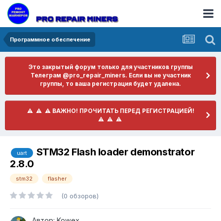
Программное обеспечение
Это закрытый форум только для участников группы
Телеграм @pro_repair_miners. Если вы не участник
группы, то ваша регистрация будет удалена.
​ ⚠️ ​​ ⚠️ ​​ ⚠️ ​ВАЖНО! ПРОЧИТАТЬ ПЕРЕД РЕГИСТРАЦИЕЙ! ​
⚠️ ​​ ⚠️ ​​ ⚠️ ​
STM32 Flash loader demonstrator
uart
2.8.0
stm32
flasher
(0 обзоров)
Автор:
Kowex