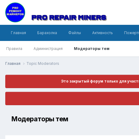
Главная
Барахолка
Файлы
Активность
Пожерт
Правила
Администрация
Модераторы тем
Главная
Topic Moderators
Это закрытый форум только для участн
Модераторы тем