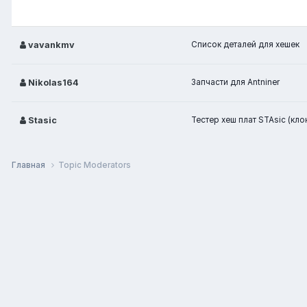
vavankmv
Список деталей для хешек
Nikolas164
Запчасти для Antniner
Stasic
Тестер хеш плат STAsic (клон
Главная
Topic Moderators