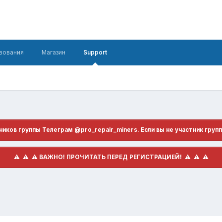
вования
Магазин
Support
иков группы Телеграм @pro_repair_miners. Если вы не участник групп
​ ⚠️ ​​ ⚠️ ​​ ⚠️ ​ВАЖНО! ПРОЧИТАТЬ ПЕРЕД РЕГИСТРАЦИЕЙ! ​ ⚠️ ​​ ⚠️ ​​ ⚠️ ​