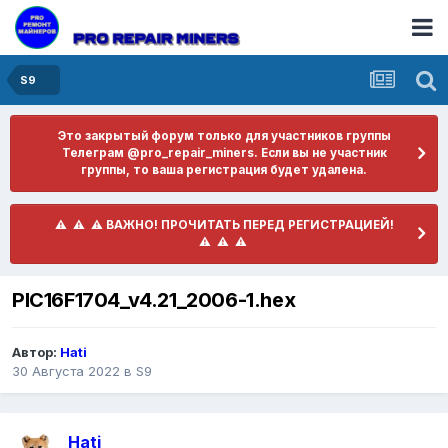
S9
Это закрытый форум только для участников группы
Телеграм @pro_repair_miners. Если вы не участник
группы, то ваша регистрация будет удалена.
​ ⚠️ ​​ ⚠️ ​​ ⚠️ ​ВАЖНО! ПРОЧИТАТЬ ПЕРЕД РЕГИСТРАЦИЕЙ! ​
⚠️ ​​ ⚠️ ​​ ⚠️ ​
PIC16F1704_v4.21_2006-1.hex
Автор:
Hati
30 Августа 2022
в
S9
Hati