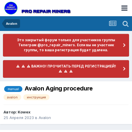
Avalon
Это закрытый форум только для участников группы
Телеграм @pro_repair_miners. Если вы не участник
группы, то ваша регистрация будет удалена.
​ ⚠️ ​​ ⚠️ ​​ ⚠️ ​ВАЖНО! ПРОЧИТАТЬ ПЕРЕД РЕГИСТРАЦИЕЙ! ​
⚠️ ​​ ⚠️ ​​ ⚠️ ​
Avalon Aging procedure
manual
avalon
инструкция
Автор: Kowex
25 Апреля 2023
в
Avalon