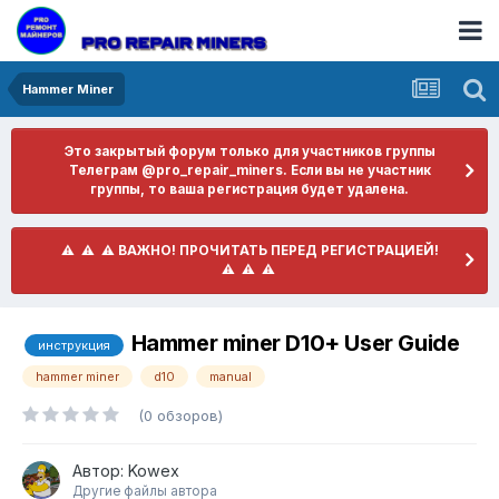
Hammer Miner
Это закрытый форум только для участников группы
Телеграм @pro_repair_miners. Если вы не участник
группы, то ваша регистрация будет удалена.
​ ⚠️ ​​ ⚠️ ​​ ⚠️ ​ВАЖНО! ПРОЧИТАТЬ ПЕРЕД РЕГИСТРАЦИЕЙ! ​
⚠️ ​​ ⚠️ ​​ ⚠️ ​
Hammer miner D10+ User Guide
инструкция
hammer miner
d10
manual
(0 обзоров)
Автор:
Kowex
Другие файлы автора