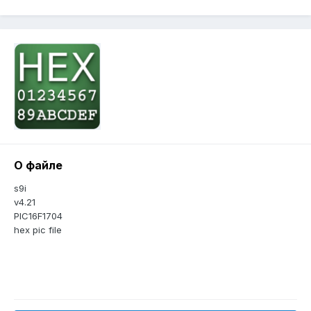
О файле
s9i
v4.21
PIC16F1704
hex pic file