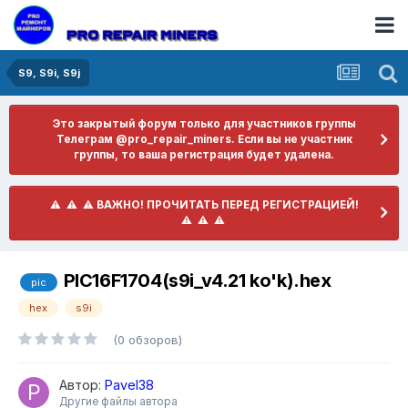
S9, S9i, S9j
Это закрытый форум только для участников группы
Телеграм @pro_repair_miners. Если вы не участник
группы, то ваша регистрация будет удалена.
​ ⚠️ ​​ ⚠️ ​​ ⚠️ ​ВАЖНО! ПРОЧИТАТЬ ПЕРЕД РЕГИСТРАЦИЕЙ! ​
⚠️ ​​ ⚠️ ​​ ⚠️ ​
PIC16F1704(s9i_v4.21 ko'k).hex
pic
hex
s9i
(0 обзоров)
Автор:
Pavel38
Другие файлы автора